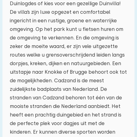
Duinlogdes of kies voor een gezellige Duinvilla!
De villa’s zijn luxe opgezet en comfortabel
03
04
05
06
07
08
09
ingericht in een rustige, groene en waterrijke
omgeving. Op het park kunt u fietsen huren om
10
11
12
13
14
15
16
de omgeving te verkennen. En die omgeving is
zeker de moeite waard, er zijn vele uitgezette
17
18
19
20
21
22
23
routes welke u grensoverschrijdend leiden langs
dorpjes, kreken, dijken en natuurgebieden. Een
24
25
26
27
28
29
30
uitstapje naar Knokke of Brugge behoort ook tot
de mogelijkheden. Cadzand is de meest
31
01
02
03
04
05
06
zuidelijkste badplaats van Nederland. De
stranden van Cadzand behoren tot één van de
mooiste stranden die Nederland aanbiedt. Het
heeft een prachtig duingebied en het strand is
de perfecte plek voor dagjes uit met de
kinderen. Er kunnen diverse sporten worden