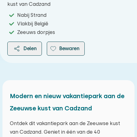
kust van Cadzand
Nabij Strand
Vlakbij België
Zeeuws dorpjes
Delen
Bewaren
2026
Modern en nieuw vakantiepark aan de
Zeeuwse kust van Cadzand
augustus 2026
ma
di
wo
do
vr
za
zo
Ontdek dit vakantiepark aan de Zeeuwse kust
van Cadzand. Geniet in één van de 40
27
28
29
30
31
01
02