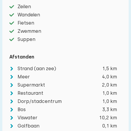
Zeilen
Wandelen
Het maximum aantal personen toegestaan in
Fietsen
woningen op dit vakantiepark is 10.
U kunt
Zwemmen
extra baby's meenemen (2).
Suppen
−
+
Aantal volwassenen
Afstanden
Strand (aan zee)
1,5 km
−
+
Aantal kinderen
Meer
4,0 km
Supermarkt
2,0 km
−
+
Restaurant
1,0 km
Aantal baby's
Dorp/stadcentrum
1,0 km
Bos
3,3 km
−
+
Aantal huisdieren
Viswater
10,2 km
Golfbaan
0,1 km