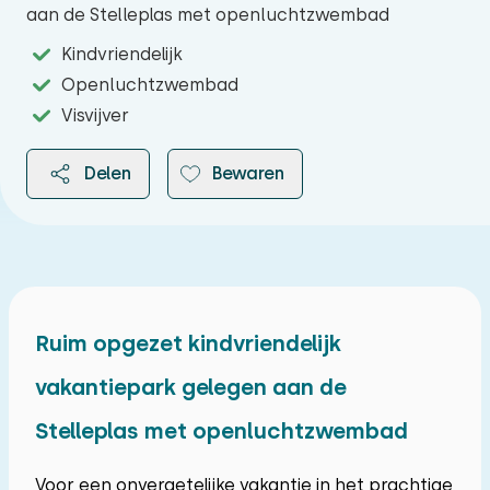
aan de Stelleplas met openluchtzwembad
Kindvriendelijk
Openluchtzwembad
Visvijver
Delen
Bewaren
2026
Ruim opgezet kindvriendelijk
vakantiepark gelegen aan de
augustus 2026
Stelleplas met openluchtzwembad
ma
di
wo
do
vr
za
zo
27
28
29
30
31
01
02
Voor een onvergetelijke vakantie in het prachtige