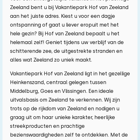
Zeeland bent u bij Vakantiepark Hof van Zeeland
03
04
05
06
07
08
09
aan het juiste adres. Kiest u voor een dagje
ontspanning of gaat u liever eropuit met het
10
11
12
13
14
15
16
hele gezin? Bij Hof van Zeeland bepaalt u het
helemaal zelf! Geniet tijdens uw verblijf van de
17
18
19
20
21
22
23
schitterende zee, de uitgestrekte stranden en
alles wat Zeeland zo uniek maakt.
24
25
26
27
28
29
30
Vakantiepark Hof van Zeeland ligt in het gezellige
Heinkenszand, centraal gelegen tussen
31
01
02
03
04
05
06
Middelburg, Goes en Vlissingen. Een ideale
uitvalsbasis om Zeeland te verkennen. Wij zijn
trots op de rijkdom van Zeeland en nodigen u
graag uit om haar unieke karakter, heerlijke
streekproducten en prachtige
bezienswaardigheden zelf te ontdekken. Met de