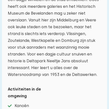
heeft ook meerdere galeries en het Historisch
Museum de Bevelanden mag u zeker niet
Het maximum aantal personen toegestaan in
overslaan. Vanuit hier zijn Middelburg en Veere
woningen op dit vakantiepark is 10.
U kunt
ook leuke steden om te bezoeken, maar het
extra baby's meenemen (2).
strand is slechts iets verderop. Vlissingen,
Zoutelande, Westkapelle en Domburg zijn stuk
−
+
Aantal volwassenen
voor stuk aanraders met waanzinnig mooie
stranden. Voor een dagje cultuur snuiven en
−
+
historie is Deltapark Neeltje Jans absoluut
Aantal kinderen
interessant. Hier leert u alles over de
Watersnoodramp van 1953 en de Deltawerken.
−
+
Aantal baby's
Activiteiten in de
−
+
Aantal huisdieren
omgeving
Kanoën