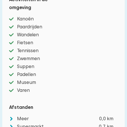
−
+
Aantal huisdieren
omgeving
Kanoën
Paardrijden
Wissen
Toepassen
Wandelen
Fietsen
Tennissen
Zwemmen
Suppen
Padellen
Museum
Varen
Afstanden
Meer
0,0 km
Supermarkt
0,7 km