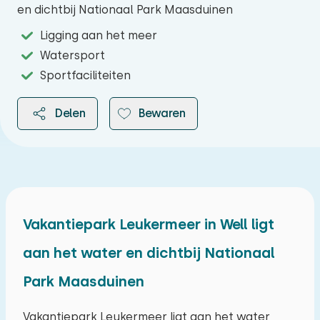
en dichtbij Nationaal Park Maasduinen
Ligging aan het meer
Watersport
Sportfaciliteiten
Delen
Bewaren
2026
Vakantiepark Leukermeer in Well ligt
aan het water en dichtbij Nationaal
augustus 2026
Park Maasduinen
ma
di
wo
do
vr
za
zo
27
28
29
30
31
01
02
Vakantiepark Leukermeer ligt aan het water