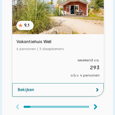
9,1
Vakantiehuis Well
6 personen | 3 slaapkamers
weekend v.a.
293
o.b.v. 4 personen
Bekijken