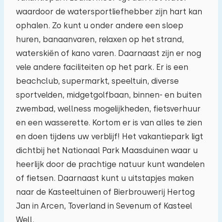
waardoor de watersportliefhebber zijn hart kan
03
04
05
06
07
08
09
ophalen. Zo kunt u onder andere een sloep
huren, banaanvaren, relaxen op het strand,
10
11
12
13
14
15
16
waterskiën of kano varen. Daarnaast zijn er nog
vele andere faciliteiten op het park. Er is een
17
18
19
20
21
22
23
beachclub, supermarkt, speeltuin, diverse
sportvelden, midgetgolfbaan, binnen- en buiten
24
25
26
27
28
29
30
zwembad, wellness mogelijkheden, fietsverhuur
en een wasserette. Kortom er is van alles te zien
31
01
02
03
04
05
06
en doen tijdens uw verblijf! Het vakantiepark ligt
dichtbij het Nationaal Park Maasduinen waar u
heerlijk door de prachtige natuur kunt wandelen
of fietsen. Daarnaast kunt u uitstapjes maken
naar de Kasteeltuinen of Bierbrouwerij Hertog
Jan in Arcen, Toverland in Sevenum of Kasteel
Well.