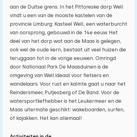
aan de Duitse grens. In het Pittoreske dorp Well
Reisgezelschap
vindt u een van de mooiste kastelen van de
provincie Limburg: Kasteel Well, een waterburcht
van oorsprong, gebouwd in de 14e eeuw. Het
Het maximum aantal personen toegestaan in
deel van het dorp wat aan de Maas is gelegen,
woningen op dit vakantiepark is 6.
U kunt extra
ook wel de oude kern, bestaat uit veel huizen die
teruggaan tot in de vorige eeuwen. Omringd
baby's meenemen (2).
door Nationaal Park De Maasduinen is de
omgeving van Well ideaal voor fietsers en
−
+
Aantal volwassenen
wandelaars. Voor rust en kalmte gaat u naar het
Reindersmeer, Putjesberg of De Band. Voor de
−
+
Aantal kinderen
watersportliefhebber is het Leukermeer en de
Maas uitermate geschikt: wakeboarden, surfen,
−
+
Aantal baby's
of kajakken. Het kan allemaal!
Activiteiten in de