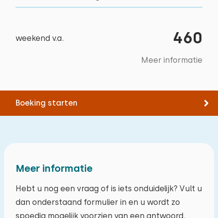
Wandelen
Min. 1 badkamer op begane grond
Extra's:
Fietsen
Parkeren bij de woning
460
Ruimte voor extra kinderbed
Zwemmen
weekend v.a.
Museum
Meer informatie
Boeking starten
Meer informatie
Hebt u nog een vraag of is iets onduidelijk? Vult u
dan onderstaand formulier in en u wordt zo
spoedig mogelijk voorzien van een antwoord.