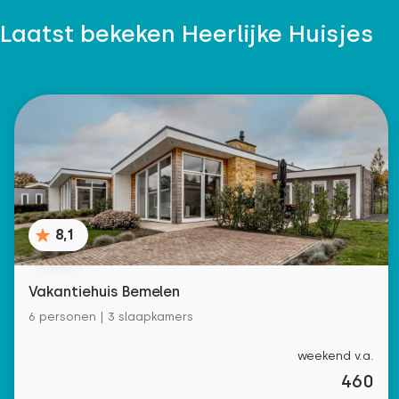
Laatst bekeken Heerlijke Huisjes
8,1
Vakantiehuis Bemelen
6 personen | 3 slaapkamers
weekend v.a.
460