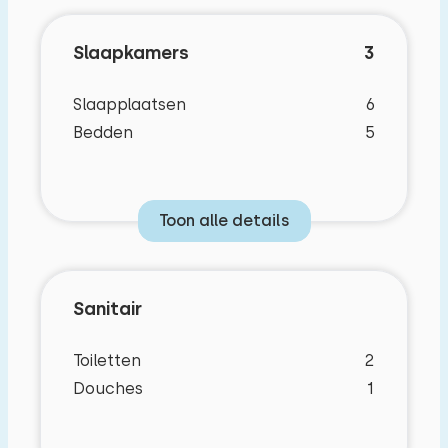
Slaapkamers
3
Slaapplaatsen
6
Bedden
5
Toon alle details
Sanitair
Toiletten
2
Douches
1