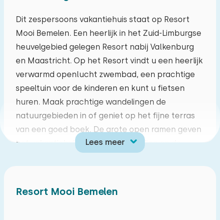
ma
di
wo
do
vr
za
zo
Dit zespersoons vakantiehuis staat op Resort
Mooi Bemelen. Een heerlijk in het Zuid-Limburgse
27
28
29
30
31
01
02
heuvelgebied gelegen Resort nabij Valkenburg
en Maastricht. Op het Resort vindt u een heerlijk
03
04
05
06
07
08
09
verwarmd openlucht zwembad, een prachtige
speeltuin voor de kinderen en kunt u fietsen
10
11
12
13
14
15
16
huren. Maak prachtige wandelingen de
natuurgebieden in of geniet op het fijne terras
17
18
19
20
21
22
23
van een goed boek. De grote open ramen geven
Lees meer
het vakantiehuis een open uitstraling en de
24
25
26
27
28
29
30
heerlijke boxspringbedden zullen u voorzien van
een uitstekende nachtrust. Vanuit Resort Mooi
31
01
02
03
04
05
06
Bemelen maakt u de leukste uitstapjes naar
Resort Mooi Bemelen
omliggende steden als Valkenburg en
Maastricht en laat u verrassen door de mooiste