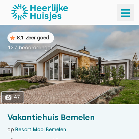
1
47
8,1
Zeer goed
127 beoordelingen
47
Vakantiehuis Bemelen
op
Resort Mooi Bemelen