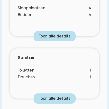
Slaapplaatsen
4
Bedden
4
Toon alle details
Sanitair
Toiletten
1
Douches
1
Toon alle details