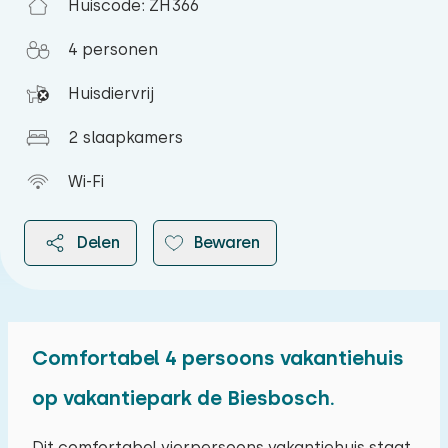
Huiscode: ZH366
4 personen
Huisdiervrij
2 slaapkamers
Wi-Fi
Delen
Bewaren
Comfortabel 4 persoons vakantiehuis
2026
op vakantiepark de Biesbosch.
augustus 2026
Dit comfortabel vierpersoons vakantiehuis staat