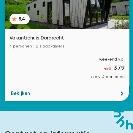
8,4
Vakantiehuis Dordrecht
4 personen | 2 slaapkamers
weekend v.a.
379
422
o.b.v. 4 personen
Bekijken