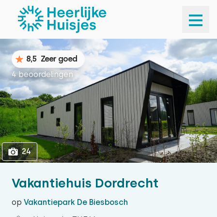
1
24
8,5
Zeer goed
4 beoordelingen
24
Vakantiehuis Dordrecht
op
Vakantiepark De Biesbosch