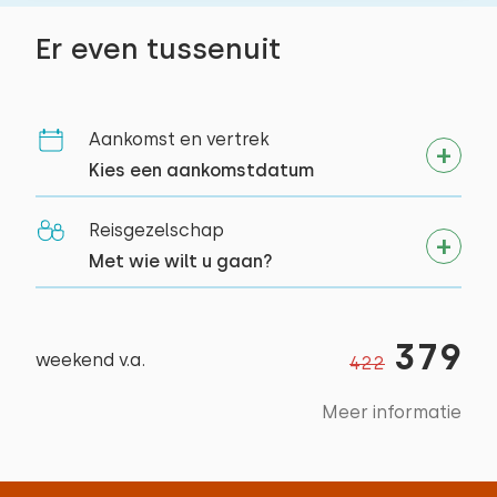
Er even tussenuit
Alle reviews
Aankomst en vertrek
Kies een aankomstdatum
Reisgezelschap
Met wie wilt u gaan?
379
weekend v.a.
422
Meer informatie