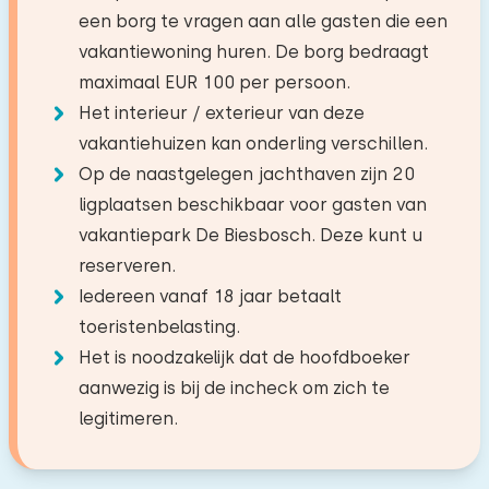
Harald Feichtner
Activiteiten in de
een borg te vragen aan alle gasten die een
Wastafel
Combi oven/magnetron
−
+
Aantal kinderen
omgeving
vakantiewoning huren. De borg bedraagt
Douchecabine
Vaatwasser
Origineel weergeven
maximaal EUR 100 per persoon.
Zeilen
Slaapkamer 2
Koelkast
−
+
Het was een zeer ontspannende en
Het interieur / exterieur van deze
Aantal baby's
Wandelen
Filter koffiezetapparaat
aangename week. Het personeel was erg
vakantiehuizen kan onderling verschillen.
Fietsen
Verdieping:
vriendelijk en behulpzaam, en als je ergens mee
Waterkoker
Op de naastgelegen jachthaven zijn 20
Toiletruimte
Aantal huisdieren
Niet toegestaan
Zwemmen
Begane grond
zat, hielpen ze je meteen. De omgeving was erg
ligplaatsen beschikbaar voor gasten van
mooi; het snelwegverkeer kan wat hinderlijk zijn
vakantiepark De Biesbosch. Deze kunt u
Toiletten:
1
Buiten
Slaapplaatsen: 2
als je het niet gewend bent in een grote stad,
reserveren.
Bed: Eenpersoons
Privé parkeerplaatsen: 1
Wissen
Toepassen
maar dat kun je makkelijk over het hoofd zien. Ik
Iedereen vanaf 18 jaar betaalt
Afmetingen: 80 x 200
Terras
zou er zeker nog een keer verblijven.
toeristenbelasting.
Dekbed(den): Eenpersoons
Het is noodzakelijk dat de hoofdboeker
Toegankelijkheid
aanwezig is bij de incheck om zich te
Bed: Eenpersoons
legitimeren.
Volledig op begane grond
mei 2024
Afmetingen: 80 x 200
8,7
Parkeren bij de woning
Jennifer Hoh
Dekbed(den): Eenpersoons