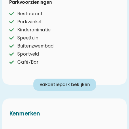
Parkvoorzieningen
gezellige zithoek met televisie. Maar ook de
keuken en de eettafel zijn hier te vinden. In de
Restaurant
keuken kunt u gebruik maken van een
Parkwinkel
vaatwasser, koffiezetapparaat, combimagnetron
Kinderanimatie
en vietpits kookstel. De keuken heeft eveneens
Speeltuin
een moderne uitrusting. In totaal zijn er twee
Buitenzwembad
slaapkamers. In beide kamers staan twee
Sportveld
eenpersoonsbedden. In één slaapkamer dienen
Café/Bar
deze bedden als tweepersoonsbed. In de
badkamer is een inloopdouche met wastafel.
Vakantiepark bekijken
Het toilet zit in dit chalet apart van de badkamer.
Buiten is er een terras voorzien van tuinmeubilair.
Ook is er een parkeergelegenheid voor één auto
en beschikking tot gratis Wi-Fi.
Kenmerken