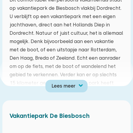
op vakantiepark de Biesbosch vlakbij Dordrecht.
ma
di
wo
do
vr
za
zo
U verblijft op een vakantiepark met een eigen
27
28
29
30
31
01
02
jachthaven, direct aan het Hollands Diep in
Dordrecht. Natuur of juist cultuur, het is allemaal
03
04
05
06
07
08
09
mogelijk. Denk bijvoorbeeld aan een vakantie
met de boot, of een uitstapje naar Rotterdam,
10
11
12
13
14
15
16
Den Haag, Breda of Zeeland. Echt een aanrader
om op de fiets, met de boot of wandelend het
17
18
19
20
21
22
23
gebied te verkennen. Verder kan er op slechts
15 kilometer gegolfd worden. Het park heeft
Lees meer
24
25
26
27
28
29
30
diverse faciliteiten, zo zijn er verschillende sport-
en speelvelden en een indoor speeltuin. Bij mooi
31
01
02
03
04
05
06
weer kunt u heerlijk zwemmen in het buitenbad.
Vakantiepark De Biesbosch
Dit chalet wat gelijkvloers is, is geschikt voor vier
personen. De woonkamer wordt gevuld met een