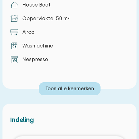
House Boat
U slaapt op een ruim tweepersoonsbed en heeft
de beschikking over een luxe badkamer met
Oppervlakte: 50 m²
douche en toilet. In de woonkamer kunt u lekker
Airco
onderuitzakken op een heerlijke sofa. De keuken
is onder andere voorzien van een afwasmachine,
Wasmachine
magnetron, oven, kookplaat en een koelkast.
Nespresso
Toon alle kenmerken
Indeling