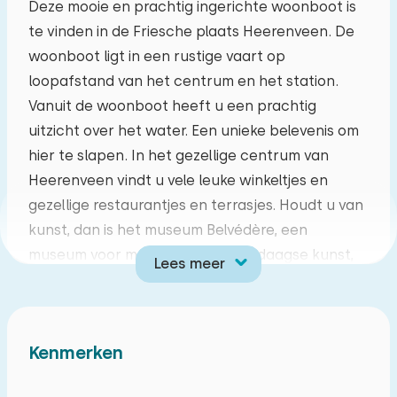
Deze mooie en prachtig ingerichte woonboot is
te vinden in de Friesche plaats Heerenveen. De
ma
di
wo
do
vr
za
zo
woonboot ligt in een rustige vaart op
27
28
29
30
31
01
02
loopafstand van het centrum en het station.
Vanuit de woonboot heeft u een prachtig
03
04
05
06
07
08
09
uitzicht over het water. Een unieke belevenis om
hier te slapen. In het gezellige centrum van
10
11
12
13
14
15
16
Heerenveen vindt u vele leuke winkeltjes en
gezellige restaurantjes en terrasjes. Houdt u van
17
18
19
20
21
22
23
kunst, dan is het museum Belvédère, een
museum voor moderne en hedendaagse kunst,
Lees meer
24
25
26
27
28
29
30
zeker een aanrader. In de omgeving kunt u
verder heerlijke wandel- en fiets- en vaartochten
31
01
02
03
04
05
06
maken. Niet ver van Heerenveen liggen het
Kenmerken
Sneekermeer, het Tjeukemeer en Nationaal Park
Weerribben en Wieden met het mooie Giethoorn.