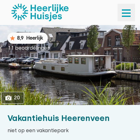
1
20
8,9
Heerlijk
11 beoordelingen
20
Vakantiehuis Heerenveen
niet op een vakantiepark