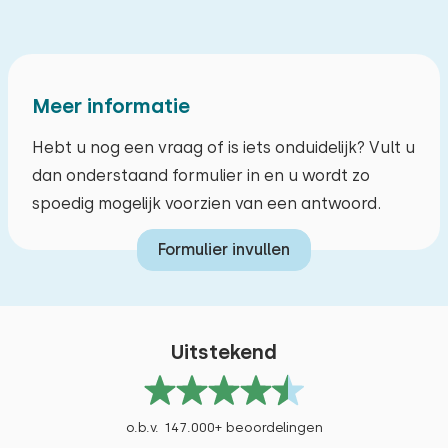
Fietsen
Zwemmen
Origineel weergeven
Een verblijf op een woonboot was een totaal
Meer informatie
andere ervaring. We hebben er echt van
Hebt u nog een vraag of is iets onduidelijk? Vult u
genoten. Je moet er wel rekening mee houden
dan onderstaand formulier in en u wordt zo
dat je op een prachtige, oudere boot bent en
spoedig mogelijk voorzien van een antwoord.
dat de stahoogte wat beperkt is voor lange
mensen. Maar dat was voor ons geen probleem.
Formulier invullen
Alle reviews
Uitstekend
o.b.v. 147.000+ beoordelingen