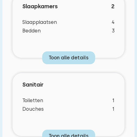
Slaapkamers
2
Slaapplaatsen
4
Bedden
3
Toon alle details
Sanitair
Toiletten
1
Douches
1
Toon alle details