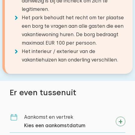
aanwezig is bij de incheck om zich te
−
+
Aantal baby's
Koelkast met vriesvak
Toilet
Dorp/stadcentrum
5,0 km
legitimeren.
Filter koffiezetapparaat
Slaapkamer 2
Bos
1,3 km
Douchecabine
Het park behoudt het recht om ter plaatse
−
+
Aantal huisdieren
Waterkoker
Recreatieplas
0,0 km
een borg te vragen aan alle gasten die een
Verdieping:
Viswater
3,6 km
vakantiewoning huren. De borg bedraagt
Golfbaan
Begane grond
1,7 km
Buiten
maximaal EUR 100 per persoon.
Nationaal park
13,1 km
Het interieur / exterieur van de
Wissen
Toepassen
Tuin
Slaapplaatsen: 2
Vliegveld
40,6 km
vakantiehuizen kan onderling verschillen.
Tuinmeubilair
Bed: Tweepersoons
Treinstation
4,9 km
Bushalte
Afmetingen: 160 x 200
0,8 km
Toegankelijkheid
Dekbed(den): Eenpersoons
Er even tussenuit
Activiteiten in de
Volledig op begane grond
omgeving
Wandelen
Aankomst en vertrek
Fietsen
Kies een aankomstdatum
Zwemmen