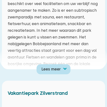
beschikt over veel faciliteiten om uw verblijf nog
ma
di
wo
do
vr
za
zo
aangenamer te maken. Zo is er een subtropisch
zwemparadijs met sauna, een restaurant,
27
28
29
30
31
01
02
fietsverhuur, een animatieteam, snackbar en
recreatieteam. In het meer waaraan dit park
03
04
05
06
07
08
09
gelegen is kunt u vissen en zwemmen. Het
nabijgelegen Bobbejaanland met meer dan
10
11
12
13
14
15
16
veertig attracties staat garant voor een dag vol
avontuur. Fietsen en wandelen gaan prima in de
17
18
19
20
21
22
23
bosrijke omgeving. Bezoek één van de lokale
Lees meer
abdijen en proef de lokale bieren.
24
25
26
27
28
29
30
Deze mooie chalet heeft een gezellige
31
01
02
03
04
05
06
woonkamer met zit- en eethoek. De moderne
Vakantiepark Zilverstrand
keuken is voorzien van een vaatwasser, koelkast,
filter koffiezetapparaat, waterkoker en