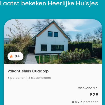
Laatst bekeken Heerlijke Huisjes
8,4
Vakantiehuis Ouddorp
8 personen | 6 slaapkamers
weekend v.a.
828
o.b.v. 6 personen