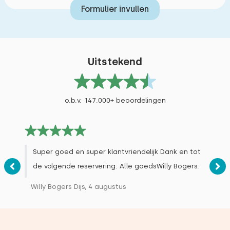
Dekbed(den): Eenpersoons
Formulier invullen
Extra's:
Airco
Uitstekend
o.b.v. 147.000+ beoordelingen
Slaapkamer 6
Verdieping:
1e verdieping
Super goed en super klantvriendelijk Dank en tot
de volgende reservering. Alle goedsWilly Bogers.
Slaapplaatsen: 1
Willy Bogers Dijs, 4 augustus
Bed: Eenpersoons
Afmetingen: 90 x 200
Dekbed(den): Eenpersoons