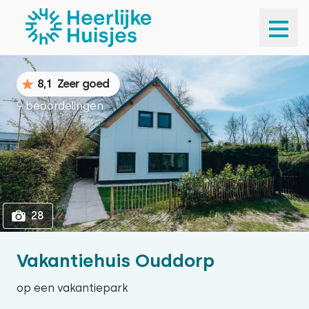
1
28
8,1
Zeer goed
9 beoordelingen
28
Vakantiehuis Ouddorp
op een vakantiepark