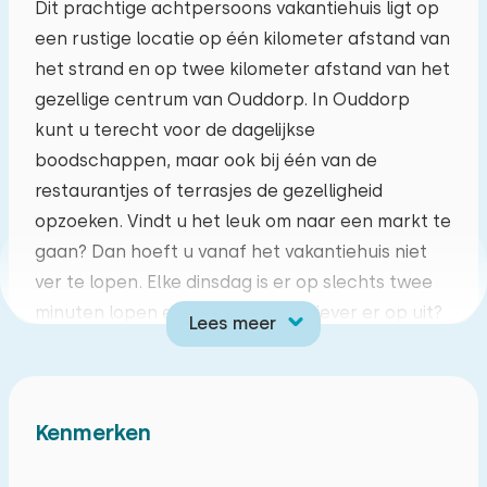
Dit prachtige achtpersoons vakantiehuis ligt op
een rustige locatie op één kilometer afstand van
ma
di
wo
do
vr
za
zo
het strand en op twee kilometer afstand van het
27
28
29
30
31
01
02
gezellige centrum van Ouddorp. In Ouddorp
kunt u terecht voor de dagelijkse
03
04
05
06
07
08
09
boodschappen, maar ook bij één van de
restaurantjes of terrasjes de gezelligheid
10
11
12
13
14
15
16
opzoeken. Vindt u het leuk om naar een markt te
gaan? Dan hoeft u vanaf het vakantiehuis niet
17
18
19
20
21
22
23
ver te lopen. Elke dinsdag is er op slechts twee
minuten lopen een leuke markt. Liever er op uit?
Lees meer
24
25
26
27
28
29
30
Binnen vijf minuten fietsen bent u al op het
strand. Hier kunt u een fikse strandwandeling
31
01
02
03
04
05
06
maken, neerstrijken bij een van de strandtenten
Kenmerken
of heerlijk wandelen door de duinen.
De grote en modern ingerichte living heeft een