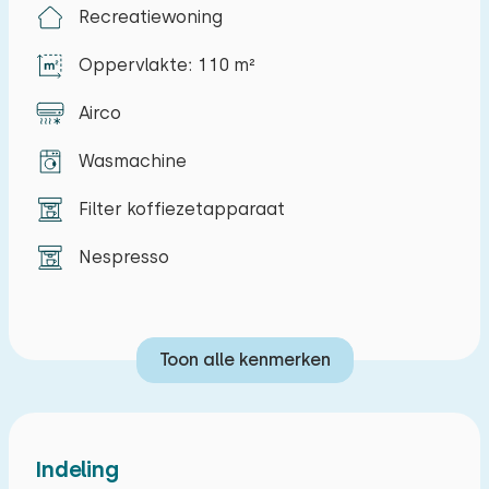
Recreatiewoning
gezellig eethoek en zithoek met TV. De royale
open keuken heeft onder andere een
Oppervlakte: 110 m²
afwasmachine, combi-magnetron, Nespresso
Airco
koffiezetapparaat, koel-vriescombinatie,
waterkoker, broodrooster en een vierpits
Wasmachine
inductie-kookstel. Op de begane grond zijn er
twee slaapkamers, één met een
Filter koffiezetapparaat
tweepersoonsbed (2 x 90 x200) en één met een
Nespresso
half hoogslaper (90 x 200). Ook is er op de
begane grond een badkamer met een
inloopdouche, wastafel en een wasmachine.
Toon alle kenmerken
Separaat toilet. Er zijn vier slaapkamers op de
eerste verdieping, twee met elk twee
éénpersoons boxspringbedden (90 x 200) en
twee met een éénpersoonsbed (90 x 200). Ook
Indeling
is hier een tweede badkamer met een