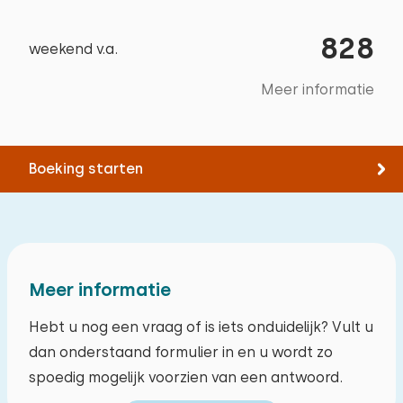
Fietsen
Afmetingen: 90 x 200
Parasol
Zwemmen
828
Dekbed(den): Eenpersoons
Barbecue
weekend v.a.
Kinderspeelplaats
Extra's:
Meer informatie
Trampoline
Airco
Toegankelijkheid
Boeking starten
Min. 1 slaapkamer op begane grond
Slaapkamer 5
Min. 1 badkamer op begane grond
Verdieping:
Doelgroepen
Meer informatie
1e verdieping
Studentenverenigingen
Hebt u nog een vraag of is iets onduidelijk? Vult u
Slaapplaatsen: 2
Jongerengroepen (tot 25 jaar)
dan onderstaand formulier in en u wordt zo
Bed: Eenpersoons
spoedig mogelijk voorzien van een antwoord.
Afmetingen: 90 x 200