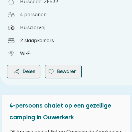
Huiscode: ZE539
4 personen
Huisdiervrij
2 slaapkamers
Wi-Fi
Delen
Bewaren
4-persoons chalet op een gezellige
2026
camping in Ouwerkerk
augustus 2026
Dit knusse chalet ligt op Camping de Kreekoever