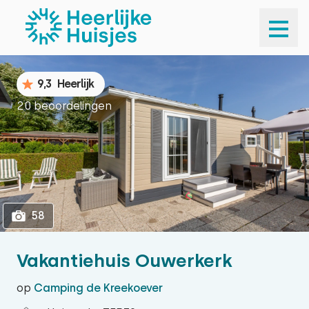
1
58
9,3
Heerlijk
20 beoordelingen
58
Vakantiehuis Ouwerkerk
op
Camping de Kreekoever