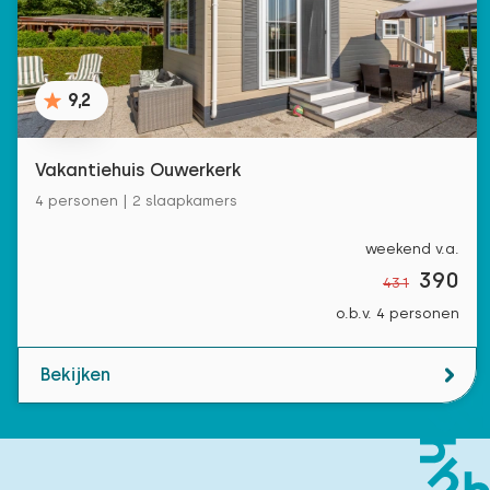
9,2
Vakantiehuis Ouwerkerk
4 personen | 2 slaapkamers
weekend v.a.
390
431
o.b.v. 4 personen
Bekijken