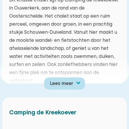
in Ouwerkerk, aan de rand van de
ma
di
wo
do
vr
za
zo
Oosterschelde. Het chalet staat op een ruim
27
28
29
30
31
01
02
perceel, omgeven door groen, in een prachtig
stukje Schouwen-Duiveland. Vanuit hier maakt u
03
04
05
06
07
08
09
de mooiste wandel- en fietstochten door het
afwisselende landschap, of geniet u van het
10
11
12
13
14
15
16
water met activiteiten zoals zwemmen, duiken,
surfen en zeilen. Ook zonliefhebbers vinden hier
17
18
19
20
21
22
23
een fijne plek om te ontspannen aan de
waterkant.
Lees meer
24
25
26
27
28
29
30
De camping biedt verschillende faciliteiten,
waaronder een receptie, winkel en een
31
01
02
03
04
05
06
animatieteam in het hoogseizoen.
Camping de Kreekoever
Binnen vindt u een gezellige woonkamer met