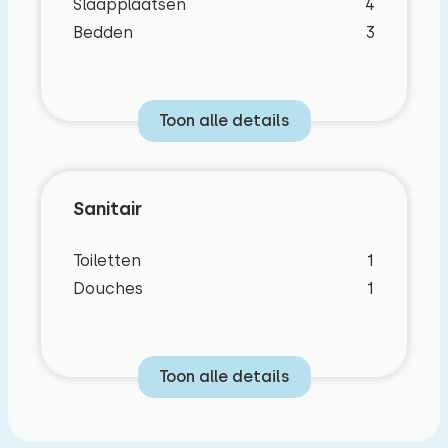
Slaapplaatsen
4
Bedden
3
Toon alle details
Sanitair
Toiletten
1
Douches
1
Toon alle details