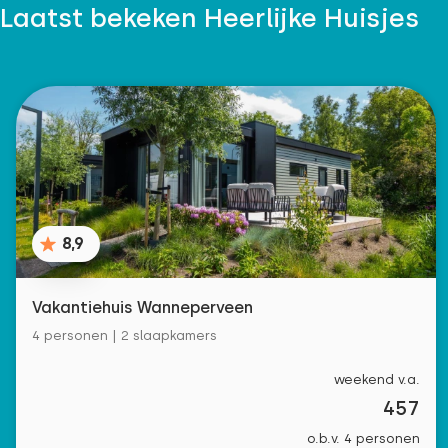
Laatst bekeken Heerlijke Huisjes
8,9
Vakantiehuis Wanneperveen
4 personen | 2 slaapkamers
weekend v.a.
457
o.b.v. 4 personen