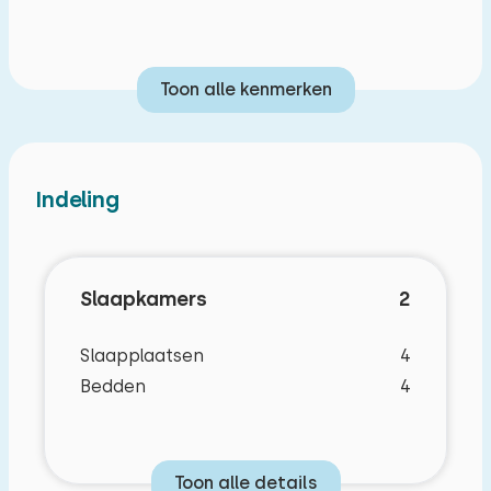
Met voorkeur te boeken, op basis van
beschikbaarheid (hiervoor betaalt u
voorkeurskosten):
Toon alle kenmerken
Airco
Indeling
Slaapkamers
2
Slaapplaatsen
4
Bedden
4
Toon alle details