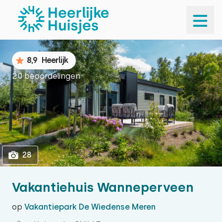
1
28
8,9
Heerlijk
20 beoordelingen
28
Vakantiehuis Wanneperveen
op
Vakantiepark De Wiedense Meren