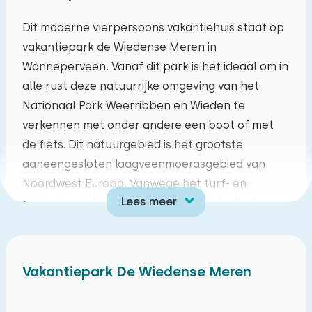
ma
di
wo
do
vr
za
zo
Dit moderne vierpersoons vakantiehuis staat op
vakantiepark de Wiedense Meren in
27
28
29
30
31
01
02
Wanneperveen. Vanaf dit park is het ideaal om in
alle rust deze natuurrijke omgeving van het
03
04
05
06
07
08
09
Nationaal Park Weerribben en Wieden te
verkennen met onder andere een boot of met
10
11
12
13
14
15
16
de fiets. Dit natuurgebied is het grootste
aaneengesloten laagveenmoerasgebied van
17
18
19
20
21
22
23
Noordwest Europa. Vanwege het turf- en
Lees meer
rietsteken in het verleden is er een doolhof van
24
25
26
27
28
29
30
waterwegen, plassen, meren, moerasbossen en
rietpercelen ontstaan. Hier groeien bijzondere
31
01
02
03
04
05
06
planten en leven ook vele dieren. In een
Vakantiepark De Wiedense Meren
handomdraai in het bekende centrum van
Giethoorn. Ook de steden Meppel, met onder