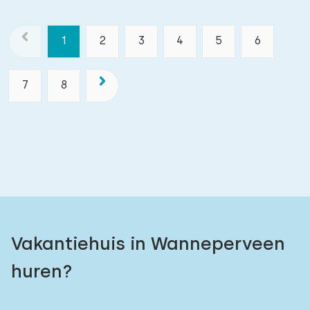
1
2
3
4
5
6
7
8
Vakantiehuis in Wanneperveen
huren?