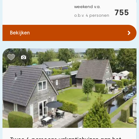
weekend v.a.
755
o.b.v. 4 personen
Bekijken