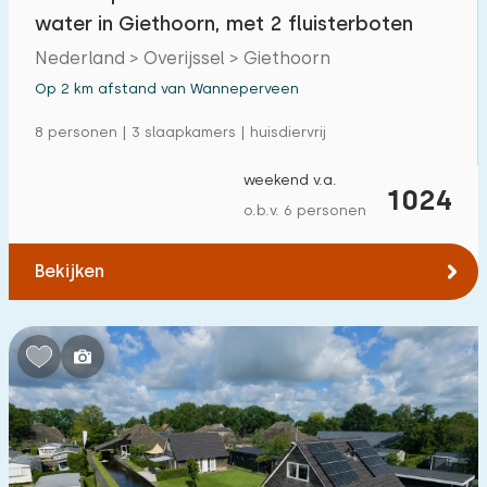
Vrijstaande woning
water in Giethoorn, met 2 fluisterboten
56
Nederland > Overijssel > Giethoorn
Vakantieboerderij
8
Op 2 km afstand van Wanneperveen
Villa
3
8 personen | 3 slaapkamers | huisdiervrij
Appartement
14
weekend v.a.
1024
Tiny house
5
o.b.v. 6 personen
Woonboot
4
Bekijken
Kindvriendelijk
Kindermeubilair
22
Omheinde tuin
15
Speeltoestellen bij woning
10
Binnenzwembad
0