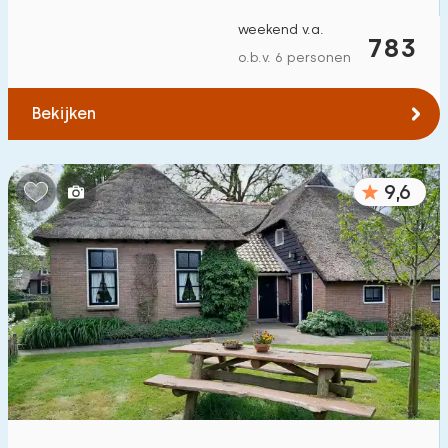
weekend v.a.
783
o.b.v. 6 personen
Bekijken
9,6