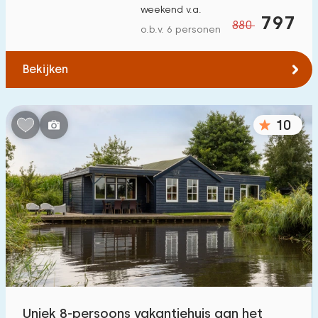
weekend v.a.
Tot bos
:
797
(max. aantal km)
880
o.b.v. 6 personen
1
2
5
10
20
Bekijken
Tot water
:
(max. aantal km)
1
2
5
10
20
10
Tot openbaar vervoer
:
(max. aantal km)
0,2
0,5
1
2
5
Accommodatie
Niet op vakantiepark
48
Op vakantiepark
32
Uniek 8-persoons vakantiehuis aan het