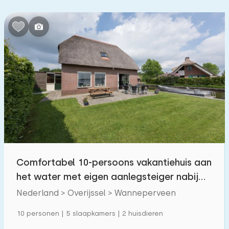
Slaapkamers:
1
2
3
4
5
Badkamers:
1
2
3
4
5
Afstanden
Vanaf Wanneperveen
:
(max. aantal km)
Comfortabel 10-persoons vakantiehuis aan
1
5
10
20
30
het water met eigen aanlegsteiger nabij
Giethoorn
Tot zee
Nederland > Overijssel > Wanneperveen
:
(max. aantal km)
1
10 personen | 5 slaapkamers | 2 huisdieren
2
5
10
20