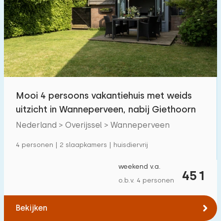
Zwembad
1
Omheinde tuin
15
Huisdiervrij
56
Fietsenschuurtje
32
Oplaadpunt auto
23
Mooi 4 persoons vakantiehuis met weids
uitzicht in Wanneperveen, nabij Giethoorn
Budget
Nederland > Overijssel > Wanneperveen
4 personen | 2 slaapkamers | huisdiervrij
€ 0 — € 1000+
weekend v.a.
451
o.b.v. 4 personen
Minimaal aantal
Bekijken