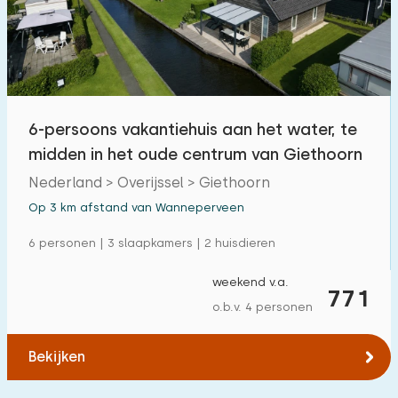
Buitenzwembad
1
Kinderanimatie
0
Kinderfaciliteiten op park
4
6-persoons vakantiehuis aan het water, te
midden in het oude centrum van Giethoorn
Toegankelijkheid
Nederland > Overijssel > Giethoorn
Verminderde mobiliteit
8
Op 3 km afstand van Wanneperveen
Rolstoelvriendelijk
0
6 personen | 3 slaapkamers | 2 huisdieren
Met hulpmiddelen
3
weekend v.a.
771
o.b.v. 4 personen
Bekijken