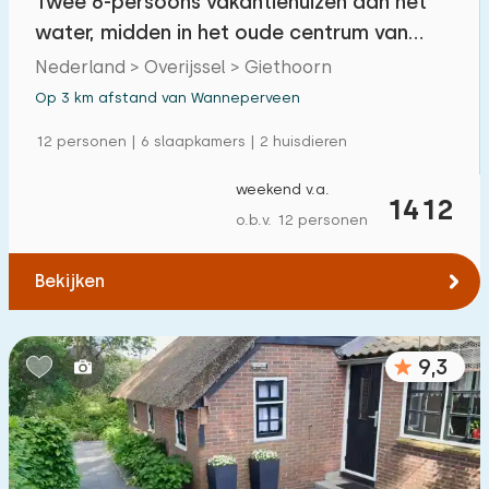
Twee 6-persoons vakantiehuizen aan het
water, midden in het oude centrum van
Giethoorn
Nederland > Overijssel > Giethoorn
Op 3 km afstand van Wanneperveen
12 personen | 6 slaapkamers | 2 huisdieren
weekend v.a.
1412
o.b.v. 12 personen
Bekijken
9,3