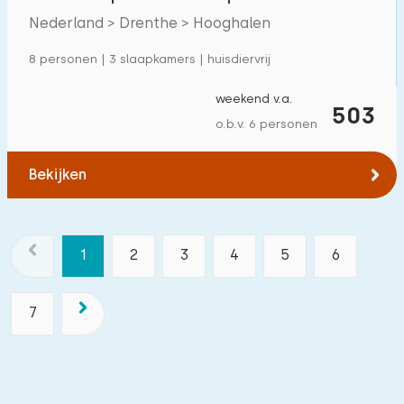
Nederland > Drenthe > Hooghalen
8 personen | 3 slaapkamers | huisdiervrij
weekend v.a.
503
o.b.v. 6 personen
Bekijken
1
2
3
4
5
6
7