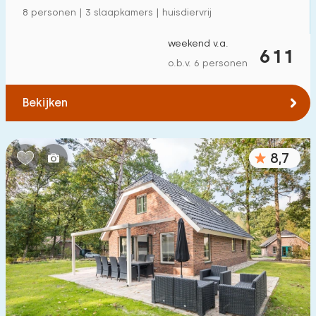
8 personen | 3 slaapkamers | huisdiervrij
weekend v.a.
611
o.b.v. 6 personen
Bekijken
8,7