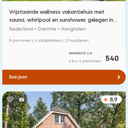
Vrijstaande wellness vakantiehuis met
sauna, whirlpool en sunshower, gelegen in
Drenthe
Nederland > Drenthe > Hooghalen
8 personen | 4 slaapkamers | 2 huisdieren
weekend v.a.
540
o.b.v. 6 personen
Bekijken
8,9