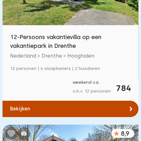
Buitenzwembad
0
Kinderanimatie
5
Kinderfaciliteiten op park
12-Persoons vakantievilla op een
55
vakantiepark in Drenthe
Toegankelijkheid
Nederland > Drenthe > Hooghalen
12 personen | 6 slaapkamers | 2 huisdieren
Verminderde mobiliteit
0
Rolstoelvriendelijk
0
weekend v.a.
784
o.b.v. 12 personen
Met hulpmiddelen
1
Bekijken
8,9