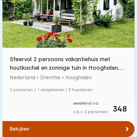
Zwembad
20
Omheinde tuin
3
Huisdiervrij
20
Fietsenschuurtje
13
Oplaadpunt auto
35
Sfeervol 2 persoons vakantiehuis met
houtkachel en zonnige tuin in Hooghalen,
Budget
Drenthe
Nederland > Drenthe > Hooghalen
2 personen | 1 slaapkamer | 3 huisdieren
€ 0 — € 1000+
weekend v.a.
348
o.b.v. 2 personen
Minimaal aantal
Bekijken