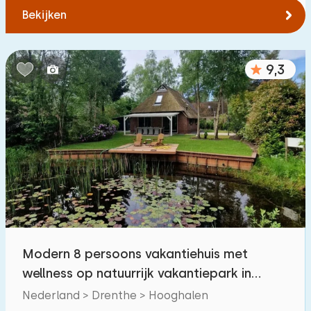
Bekijken
9,3
Modern 8 persoons vakantiehuis met
wellness op natuurrijk vakantiepark in
Drenthe
Nederland > Drenthe > Hooghalen