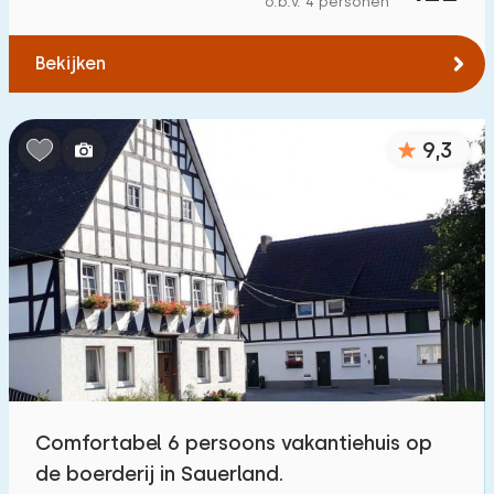
o.b.v. 4 personen
Tot water
:
(max. aantal km)
Bekijken
1
2
5
10
20
Tot openbaar vervoer
:
(max. aantal km)
9,3
0,2
0,5
1
2
5
Accommodatie
Niet op vakantiepark
52
Op vakantiepark
23
Vrijstaande woning
14
Comfortabel 6 persoons vakantiehuis op
Vakantieboerderij
2
de boerderij in Sauerland.