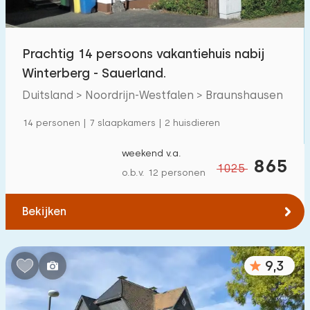
Kinderfaciliteiten op park
1
Prachtig 14 persoons vakantiehuis nabij
Toegankelijkheid
Winterberg - Sauerland.
Verminderde mobiliteit
0
Duitsland > Noordrijn-Westfalen > Braunshausen
Rolstoelvriendelijk
0
14 personen | 7 slaapkamers | 2 huisdieren
Met hulpmiddelen
0
weekend v.a.
865
1025
o.b.v. 12 personen
Bekijken
9,3