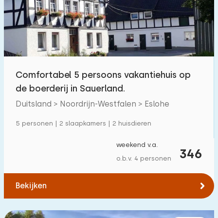
Zwembad
0
Omheinde tuin
2
Huisdiervrij
43
Fietsenschuurtje
19
Comfortabel 5 persoons vakantiehuis op
Oplaadpunt auto
2
de boerderij in Sauerland.
Duitsland > Noordrijn-Westfalen > Eslohe
Budget
5 personen | 2 slaapkamers | 2 huisdieren
weekend v.a.
346
o.b.v. 4 personen
€ 0 — € 1000+
Bekijken
Minimaal aantal