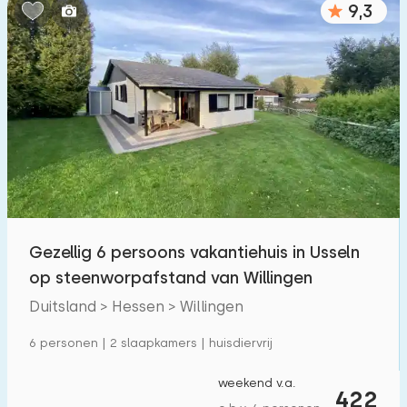
9,3
Slaapkamers:
1
2
3
4
5
Badkamers:
1
2
3
4
5
Afstanden
Gezellig 6 persoons vakantiehuis in Usseln
Tot zee
:
(max. aantal km)
op steenworpafstand van Willingen
1
2
5
10
20
Duitsland > Hessen > Willingen
Tot bos
:
6 personen | 2 slaapkamers | huisdiervrij
(max. aantal km)
1
2
5
10
20
weekend v.a.
422