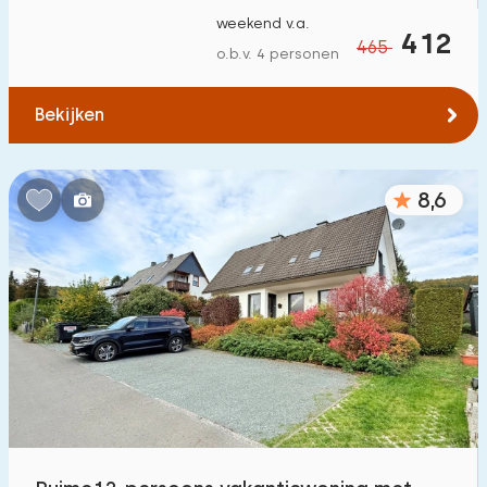
weekend v.a.
412
465
o.b.v. 4 personen
Bekijken
8,6