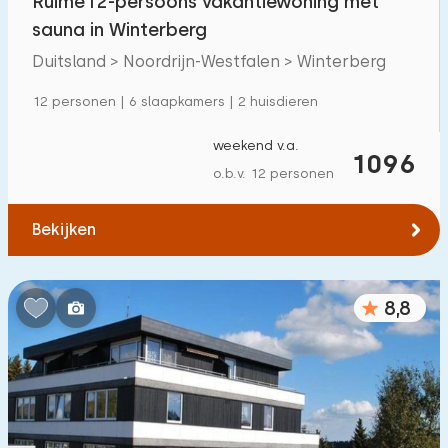
Ruime12-persoons vakantiewoning met
sauna in Winterberg
Duitsland > Noordrijn-Westfalen > Winterberg
12 personen | 6 slaapkamers | 2 huisdieren
weekend v.a.
1096
o.b.v. 12 personen
Bekijken
8,8