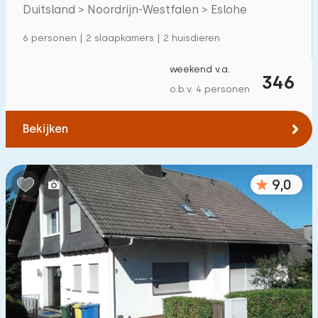
Villa
9
Duitsland > Noordrijn-Westfalen > Eslohe
Appartement
48
6 personen | 2 slaapkamers | 2 huisdieren
Tiny house
0
weekend v.a.
346
Woonboot
0
o.b.v. 4 personen
Kindvriendelijk
Bekijken
Kindermeubilair
41
9,0
Omheinde tuin
2
Speeltoestellen bij woning
12
Binnenzwembad
0
Buitenzwembad
0
Kinderanimatie
0