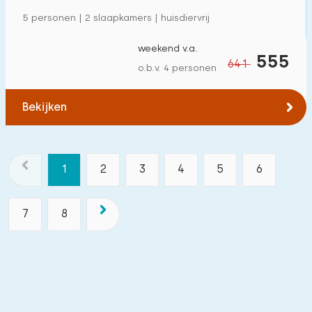
5 personen | 2 slaapkamers | huisdiervrij
weekend v.a.
555
641
o.b.v. 4 personen
Bekijken
1
2
3
4
5
6
7
8