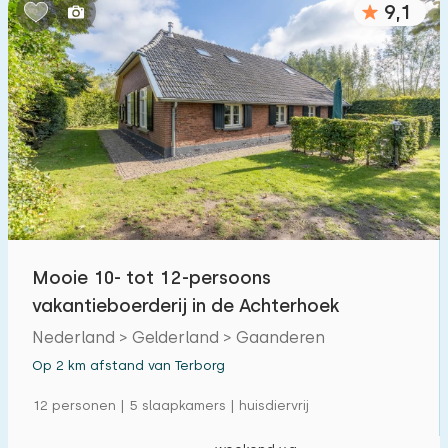
9,1
Slaapkamers:
1
2
3
4
5
Badkamers:
1
2
3
4
5
Afstanden
Mooie 10- tot 12-persoons
Vanaf Terborg
:
(max. aantal km)
vakantieboerderij in de Achterhoek
1
5
10
20
30
Nederland > Gelderland > Gaanderen
Op 2 km afstand van Terborg
Tot zee
:
(max. aantal km)
12 personen | 5 slaapkamers | huisdiervrij
1
2
5
10
20