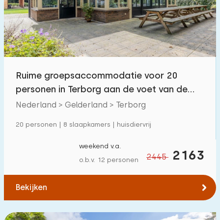
Zwembad
0
Omheinde tuin
2
Huisdiervrij
6
Fietsenschuurtje
9
Ruime groepsaccommodatie voor 20
Oplaadpunt auto
3
personen in Terborg aan de voet van de
Paasberg.
Nederland > Gelderland > Terborg
Budget
20 personen | 8 slaapkamers | huisdiervrij
weekend v.a.
2163
2445
o.b.v. 12 personen
€ 0 — € 1000+
Bekijken
Minimaal aantal