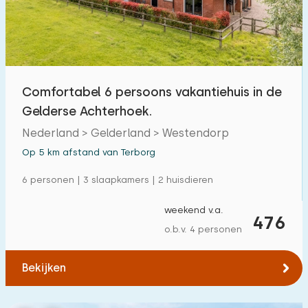
Buitenzwembad
0
Kinderanimatie
0
Kinderfaciliteiten op park
0
Comfortabel 6 persoons vakantiehuis in de
Gelderse Achterhoek.
Toegankelijkheid
Nederland > Gelderland > Westendorp
Verminderde mobiliteit
5
Op 5 km afstand van Terborg
Rolstoelvriendelijk
1
6 personen | 3 slaapkamers | 2 huisdieren
Met hulpmiddelen
2
weekend v.a.
476
o.b.v. 4 personen
Bekijken