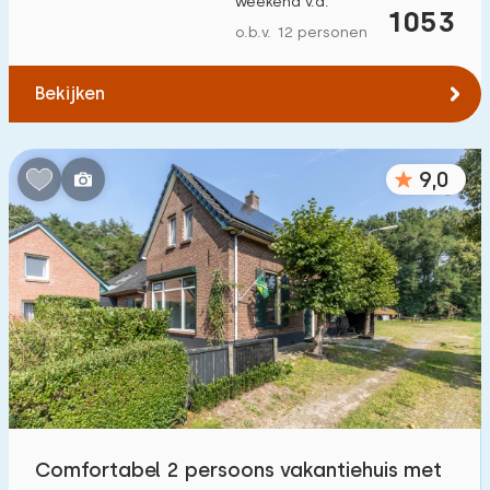
weekend v.a.
1053
Tot bos
:
(max. aantal km)
o.b.v. 12 personen
1
2
5
10
20
Bekijken
Tot water
:
(max. aantal km)
9,0
1
2
5
10
20
Tot openbaar vervoer
:
(max. aantal km)
0,2
0,5
1
2
5
Accommodatie
Niet op vakantiepark
10
Op vakantiepark
Comfortabel 2 persoons vakantiehuis met
3