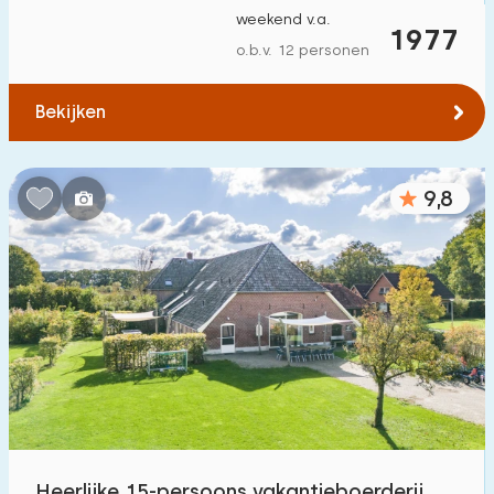
weekend v.a.
1977
o.b.v. 12 personen
Bekijken
9,8
Heerlijke 15-persoons vakantieboerderij