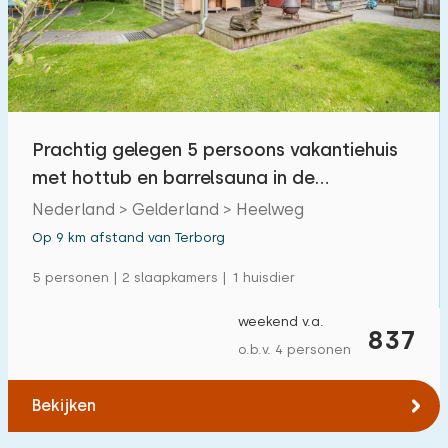
Prachtig gelegen 5 persoons vakantiehuis
met hottub en barrelsauna in de
Achterhoek
Nederland > Gelderland > Heelweg
Op 9 km afstand van Terborg
5 personen | 2 slaapkamers | 1 huisdier
weekend v.a.
837
o.b.v. 4 personen
Bekijken