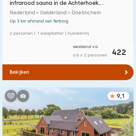
infrarood sauna in de Achterhoek,
Vrijstaande woning
7
Doetinchem
Nederland > Gelderland > Doetinchem
Vakantieboerderij
3
Op 3 km afstand van Terborg
Villa
4
2 personen | 1 slaapkamer | huisdiervrij
Appartement
1
weekend v.a.
422
Tiny house
0
o.b.v. 2 personen
Woonboot
0
Bekijken
Kindvriendelijk
9,1
Kindermeubilair
7
Omheinde tuin
2
Speeltoestellen bij woning
7
Binnenzwembad
0