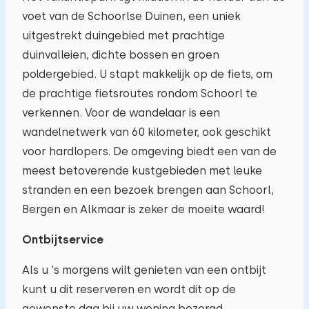
voet van de Schoorlse Duinen, een uniek
03
04
05
06
07
08
09
uitgestrekt duingebied met prachtige
duinvalleien, dichte bossen en groen
10
11
12
13
14
15
16
poldergebied. U stapt makkelijk op de fiets, om
de prachtige fietsroutes rondom Schoorl te
17
18
19
20
21
22
23
verkennen. Voor de wandelaar is een
wandelnetwerk van 60 kilometer, ook geschikt
24
25
26
27
28
29
30
voor hardlopers. De omgeving biedt een van de
meest betoverende kustgebieden met leuke
31
01
02
03
04
05
06
stranden en een bezoek brengen aan Schoorl,
Bergen en Alkmaar is zeker de moeite waard!
Ontbijtservice
Als u 's morgens wilt genieten van een ontbijt
kunt u dit reserveren en wordt dit op de
gewenste dag bij uw woning bezorgd.