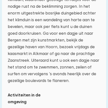
nodige rust na de beklimming zorgen. In het
enorm uitgestrekte bosrijke duingebied achter
het klimduin is een wandeling van harte aan te
bevelen, maar ook per fiets kunt u de duinen
goed doorkruisen. Ga voor een dagje uit naar
Bergen met zijn kunstmarkten, bekijk de
Reisgezelschap
gezellige haven van Hoorn, bezoek vrijdags de
kaasmarkt in Alkmaar of ga naar de prachtige
Zaanstreek. Uiteraard kunt u ook een dagje naar
het stand om te zwemmen, zonnen, zeilen of
Het maximum aantal personen toegestaan in
surfen om vervolgens 's avonds heerlijk over de
woningen op dit vakantiepark is 14.
U kunt
gezellige boulevards te flaneren.
extra baby's meenemen (2).
Activiteiten in de
−
+
Aantal volwassenen
omgeving