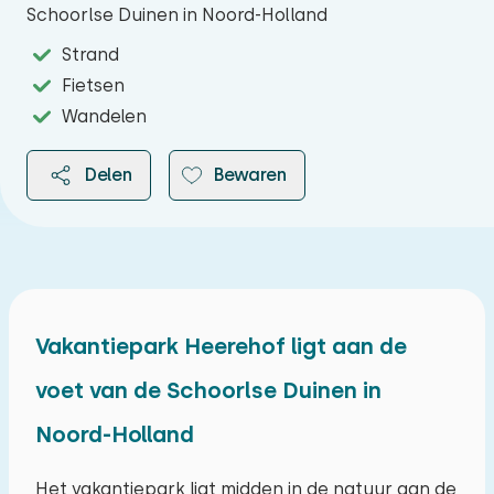
Schoorlse Duinen in Noord-Holland
Strand
Fietsen
Wandelen
Delen
Bewaren
2026
Vakantiepark Heerehof ligt aan de
voet van de Schoorlse Duinen in
augustus 2026
Noord-Holland
ma
di
wo
do
vr
za
zo
27
28
29
30
31
01
02
Het vakantiepark ligt midden in de natuur aan de