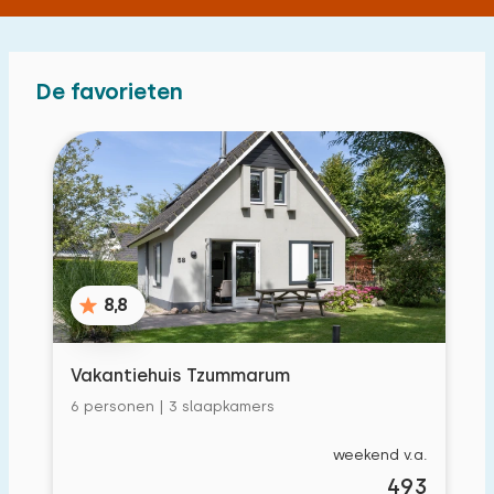
De favorieten
8,8
Vakantiehuis Tzummarum
6 personen | 3 slaapkamers
weekend v.a.
493