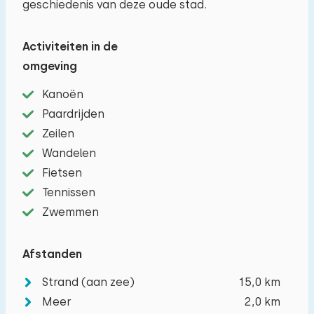
geschiedenis van deze oude stad.
−
+
Aantal baby's
Activiteiten in de
−
+
Aantal huisdieren
omgeving
Kanoën
Paardrijden
Wissen
Toepassen
Zeilen
Wandelen
Fietsen
Tennissen
Zwemmen
Afstanden
Strand (aan zee)
15,0 km
Meer
2,0 km