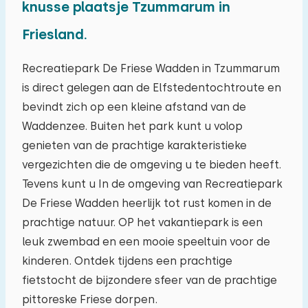
knusse plaatsje Tzummarum in
ma
di
wo
do
vr
za
zo
Friesland.
27
28
29
30
31
01
02
Recreatiepark De Friese Wadden in Tzummarum
03
04
05
06
07
08
09
is direct gelegen aan de Elfstedentochtroute en
bevindt zich op een kleine afstand van de
10
11
12
13
14
15
16
Waddenzee. Buiten het park kunt u volop
genieten van de prachtige karakteristieke
17
18
19
20
21
22
23
vergezichten die de omgeving u te bieden heeft.
Tevens kunt u In de omgeving van Recreatiepark
24
25
26
27
28
29
30
De Friese Wadden heerlijk tot rust komen in de
prachtige natuur. OP het vakantiepark is een
31
01
02
03
04
05
06
leuk zwembad en een mooie speeltuin voor de
kinderen. Ontdek tijdens een prachtige
fietstocht de bijzondere sfeer van de prachtige
pittoreske Friese dorpen.