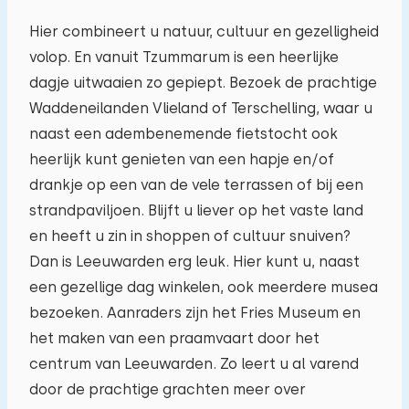
Hier combineert u natuur, cultuur en gezelligheid
volop. En vanuit Tzummarum is een heerlijke
dagje uitwaaien zo gepiept. Bezoek de prachtige
Waddeneilanden Vlieland of Terschelling, waar u
Reisgezelschap
naast een adembenemende fietstocht ook
heerlijk kunt genieten van een hapje en/of
drankje op een van de vele terrassen of bij een
Het maximum aantal personen toegestaan in
strandpaviljoen. Blijft u liever op het vaste land
woningen op dit vakantiepark is 6.
U kunt extra
en heeft u zin in shoppen of cultuur snuiven?
baby's meenemen (2).
Dan is Leeuwarden erg leuk. Hier kunt u, naast
een gezellige dag winkelen, ook meerdere musea
−
+
bezoeken. Aanraders zijn het Fries Museum en
Aantal volwassenen
het maken van een praamvaart door het
centrum van Leeuwarden. Zo leert u al varend
−
+
Aantal kinderen
door de prachtige grachten meer over