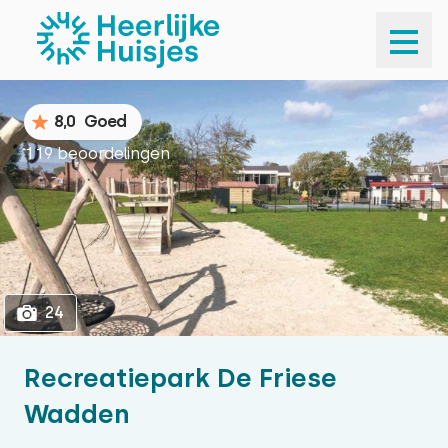
1
24
8,0
Goed
119 beoordelingen
24
Recreatiepark De Friese
Wadden