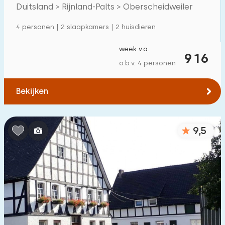
Villa
10
Duitsland > Rijnland-Palts > Oberscheidweiler
Appartement
57
4 personen | 2 slaapkamers | 2 huisdieren
Tiny house
4
week v.a.
916
Woonboot
0
o.b.v. 4 personen
Kindvriendelijk
Bekijken
Kindermeubilair
55
9,5
Omheinde tuin
5
Speeltoestellen bij woning
24
Binnenzwembad
0
Buitenzwembad
0
Kinderanimatie
19