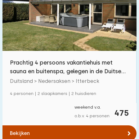
Prachtig 4 persoons vakantiehuis met
sauna en buitenspa, gelegen in de Duitse
natuur
Duitsland > Nedersaksen > Itterbeck
4 personen | 2 slaapkamers | 2 huisdieren
weekend v.a.
475
o.b.v. 4 personen
Bekijken