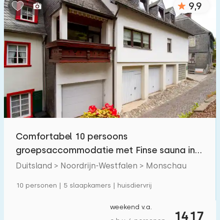
9,9
Slaapkamers:
1
2
3
4
5
Badkamers:
1
2
3
4
5
Afstanden
Comfortabel 10 persoons
Tot zee
:
(max. aantal km)
groepsaccommodatie met Finse sauna in
1
2
5
10
20
Monschau.
Duitsland > Noordrijn-Westfalen > Monschau
Tot bos
:
10 personen | 5 slaapkamers | huisdiervrij
(max. aantal km)
1
2
5
10
20
weekend v.a.
1417