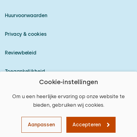
Huurvoorwaarden
Privacy & cookies
Reviewbeleid
Toegankelijkheid
Cookie-instellingen
Inloggen als verhuurder
Om u een heerlijke ervaring op onze website te
bieden, gebruiken wij cookies.
© 2026 Heerlijke Huisjes (geregistreerd merk)
Aanpassen
Accepteren
Kaart
Sorteren
Filters
Wissen
Verder