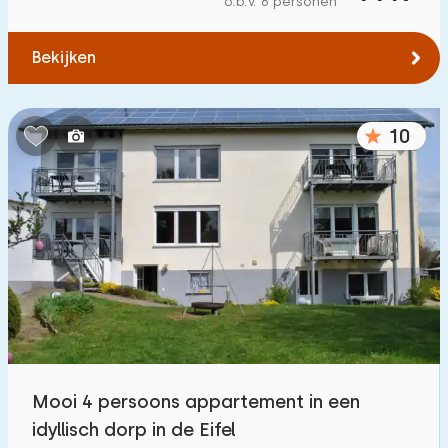
o.b.v. 6 personen
Tot water
:
(max. aantal km)
Bekijken
1
2
5
10
20
Tot openbaar vervoer
:
(max. aantal km)
10
0,2
0,5
1
2
5
Accommodatie
Niet op vakantiepark
67
Op vakantiepark
51
Vrijstaande woning
48
Mooi 4 persoons appartement in een
Vakantieboerderij
2
idyllisch dorp in de Eifel