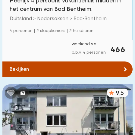
Heerlijk 4 persoons vakantiehuis midden in
het centrum van Bad Bentheim.
Duitsland > Nedersaksen > Bad-Bentheim
4 personen | 2 slaapkamers | 2 huisdieren
weekend v.a.
466
o.b.v. 4 personen
Bekijken
9,5