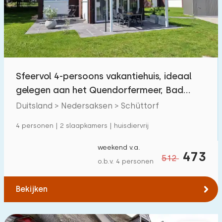
Zwembad
0
Omheinde tuin
5
Huisdiervrij
66
Fietsenschuurtje
28
Sfeervol 4-persoons vakantiehuis, ideaal
Oplaadpunt auto
5
gelegen aan het Quendorfermeer, Bad
Bentheim
Duitsland > Nedersaksen > Schüttorf
Budget
4 personen | 2 slaapkamers | huisdiervrij
weekend v.a.
473
512
o.b.v. 4 personen
€ 0 — € 1000+
Bekijken
Minimaal aantal