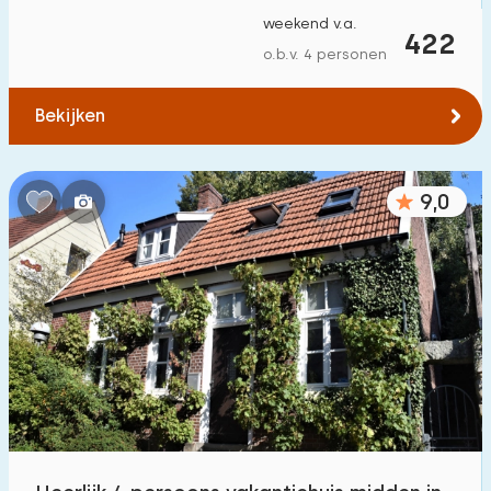
weekend v.a.
422
o.b.v. 4 personen
Bekijken
9,0