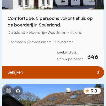
Kinderfaciliteiten op park
20
Comfortabel 5 persoons vakantiehuis op
Toegankelijkheid
de boerderij in Sauerland.
Verminderde mobiliteit
0
Duitsland > Noordrijn-Westfalen > Eslohe
Rolstoelvriendelijk
0
5 personen | 2 slaapkamers | 2 huisdieren
Met hulpmiddelen
0
weekend v.a.
346
o.b.v. 4 personen
Bekijken
9,0