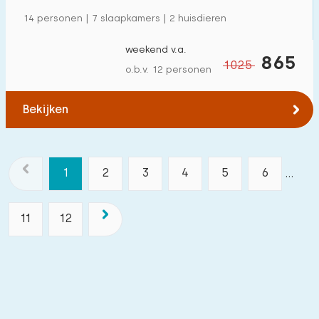
14 personen | 7 slaapkamers | 2 huisdieren
weekend v.a.
865
1025
o.b.v. 12 personen
Bekijken
1
2
3
4
5
6
...
11
12