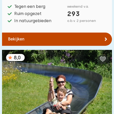
Tegen een berg
weekend v.a.
293
Ruim opgezet
In natuurgebieden
o.b.v. 2 personen
Bekijken
8,0