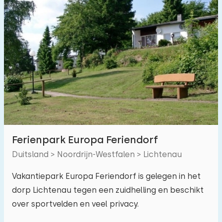
Omheinde tuin
1
Speeltoestellen bij woning
3
Binnenzwembad
0
Buitenzwembad
0
Kinderanimatie
1
Kinderfaciliteiten op park
2
Toegankelijkheid
Ferienpark Europa Feriendorf
Verminderde mobiliteit
0
Duitsland > Noordrijn-Westfalen > Lichtenau
Rolstoelvriendelijk
0
Vakantiepark Europa Feriendorf is gelegen in het
dorp Lichtenau tegen een zuidhelling en beschikt
Met hulpmiddelen
0
over sportvelden en veel privacy.