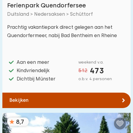
Ferienpark Quendorfersee
Niet op vakantiepark
0
Duitsland > Nedersaksen > Schüttorf
Op vakantiepark
5
Prachtig vakantiepark direct gelegen aan het
Vrijstaande woning
3
Quendorfermeer, nabij Bad Bentheim en Rheine
Vakantieboerderij
0
Villa
0
Aan een meer
weekend v.a.
Appartement
1
473
Kindvriendelijk
512
Tiny house
Dichtbij Münster
o.b.v. 4 personen
1
Woonboot
0
Bekijken
Kindvriendelijk
8,7
Kindermeubilair
1