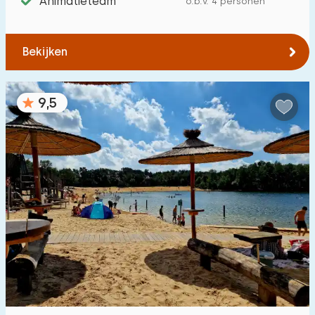
Animatieteam
o.b.v. 4 personen
Tot zee
:
(max. aantal km)
1
2
5
10
20
Bekijken
Tot bos
:
(max. aantal km)
9,5
1
2
5
10
20
Tot water
:
(max. aantal km)
1
2
5
10
20
Tot openbaar vervoer
:
(max. aantal km)
0,2
0,5
1
2
5
Accommodatie