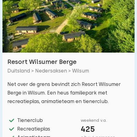
Zwembad
0
Omheinde tuin
1
Huisdiervrij
4
Fietsenschuurtje
2
Oplaadpunt auto
0
Resort Wilsumer Berge
Duitsland > Nedersaksen > Wilsum
Budget
Net over de grens bevindt zich Resort Wilsumer
Berge in Wilsum. Een heus familiepark met
recreatieplas, animatieteam en tienerclub.
€ 0 — € 1000+
Tienerclub
weekend v.a.
425
Afstanden
Recreatieplas