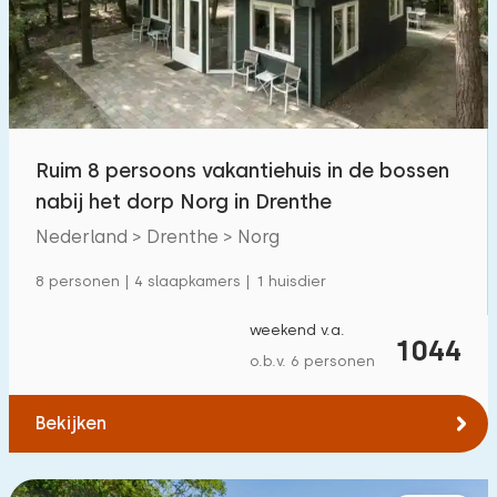
Zwembad
162
Omheinde tuin
61
Huisdiervrij
146
Fietsenschuurtje
48
Ruim 8 persoons vakantiehuis in de bossen
Oplaadpunt auto
195
nabij het dorp Norg in Drenthe
Nederland > Drenthe > Norg
Budget
8 personen | 4 slaapkamers | 1 huisdier
weekend v.a.
1044
o.b.v. 6 personen
€ 0 — € 2000+
Bekijken
Minimaal aantal