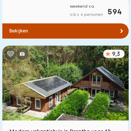
weekend v.a.
594
o.b.v. 6 personen
Bekijken
9,3