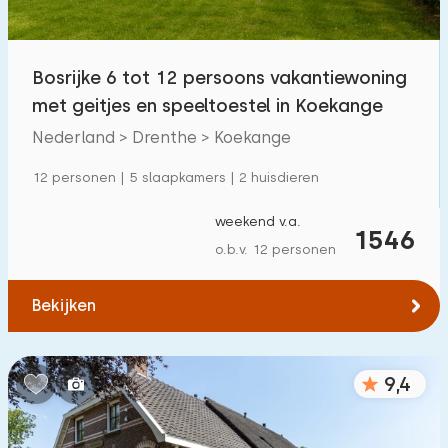
Kinderfaciliteiten op park
149
Bosrijke 6 tot 12 persoons vakantiewoning
Toegankelijkheid
met geitjes en speeltoestel in Koekange
Verminderde mobiliteit
35
Nederland > Drenthe > Koekange
Rolstoelvriendelijk
6
12 personen | 5 slaapkamers | 2 huisdieren
Met hulpmiddelen
19
weekend v.a.
1546
o.b.v. 12 personen
Bekijken
9,4