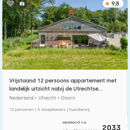
9,8
Slaapkamers:
1
2
3
4
5
Badkamers:
1
2
3
4
5
Afstanden
Vrijstaand 12 persoons appartement met
Tot zee
:
(max. aantal km)
landelijk uitzicht nabij de Utrechtse
1
2
5
10
20
Heuvelrug
Nederland > Utrecht > Doorn
Tot bos
:
12 personen | 5 slaapkamers | huisdiervrij
(max. aantal km)
1
2
5
10
20
weekend v.a.
2033