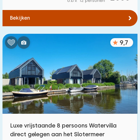
o.b.v. 12 personen
Tot water
:
(max. aantal km)
Bekijken
1
2
5
10
20
Tot openbaar vervoer
:
(max. aantal km)
9,7
0,2
0,5
1
2
5
Accommodatie
Niet op vakantiepark
95
Op vakantiepark
303
Vrijstaande woning
331
Luxe vrijstaande 8 persoons Watervilla
Vakantieboerderij
30
direct gelegen aan het Slotermeer