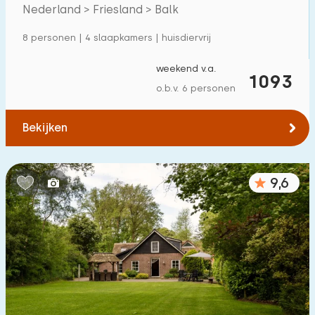
Villa
151
Nederland > Friesland > Balk
Appartement
13
8 personen | 4 slaapkamers | huisdiervrij
Tiny house
1
weekend v.a.
1093
Woonboot
2
o.b.v. 6 personen
Kindvriendelijk
Bekijken
Kindermeubilair
128
9,6
Omheinde tuin
61
Speeltoestellen bij woning
71
Binnenzwembad
122
Buitenzwembad
70
Kinderanimatie
102