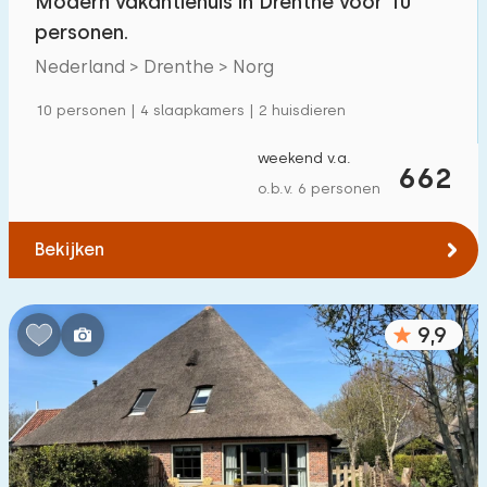
Modern vakantiehuis in Drenthe voor 10
personen.
Nederland > Drenthe > Norg
10 personen | 4 slaapkamers | 2 huisdieren
weekend v.a.
662
o.b.v. 6 personen
Bekijken
9,9