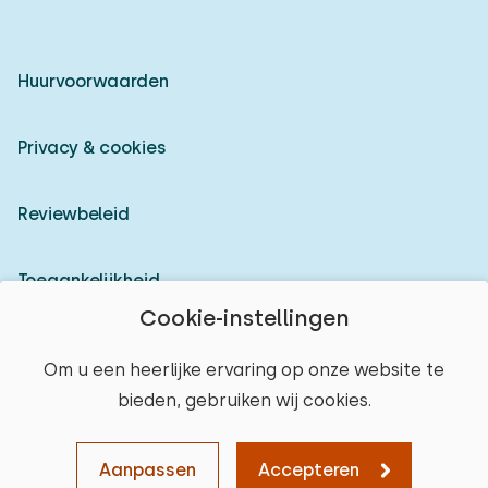
Huurvoorwaarden
Privacy & cookies
Reviewbeleid
Toegankelijkheid
Cookie-instellingen
Inloggen als verhuurder
Om u een heerlijke ervaring op onze website te
bieden, gebruiken wij cookies.
© 2026 Heerlijke Huisjes (geregistreerd merk)
plaats selecteren
Aanpassen
Accepteren
Kaart
Sorteren
Filters
Wissen
Verder