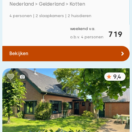
Villa
37
Nederland > Gelderland > Kotten
Appartement
0
4 personen | 2 slaapkamers | 2 huisdieren
Tiny house
11
weekend v.a.
719
Woonboot
0
o.b.v. 4 personen
Kindvriendelijk
Bekijken
Kindermeubilair
20
9,4
Omheinde tuin
22
Speeltoestellen bij woning
14
Binnenzwembad
18
Buitenzwembad
93
Kinderanimatie
56