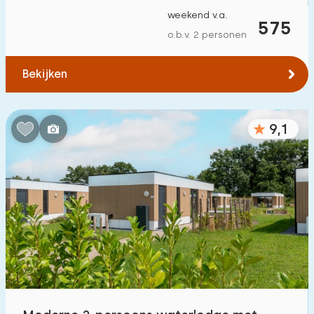
weekend v.a.
575
o.b.v. 2 personen
Bekijken
9,1