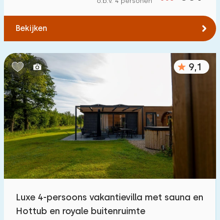
o.b.v. 4 personen
Tot water
:
(max. aantal km)
Bekijken
1
2
5
10
20
Tot openbaar vervoer
:
(max. aantal km)
9,1
0,2
0,5
1
2
5
Accommodatie
Niet op vakantiepark
21
Op vakantiepark
121
Vrijstaande woning
137
Luxe 4-persoons vakantievilla met sauna en
Vakantieboerderij
7
Hottub en royale buitenruimte