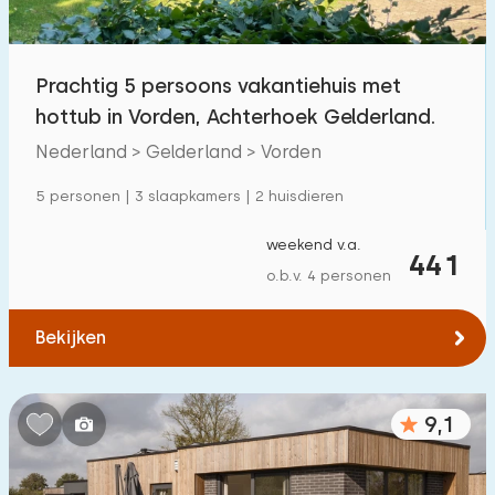
Kinderfaciliteiten op park
57
Prachtig 5 persoons vakantiehuis met
Toegankelijkheid
hottub in Vorden, Achterhoek Gelderland.
Verminderde mobiliteit
8
Nederland > Gelderland > Vorden
Rolstoelvriendelijk
0
5 personen | 3 slaapkamers | 2 huisdieren
Met hulpmiddelen
4
weekend v.a.
441
o.b.v. 4 personen
Bekijken
9,1