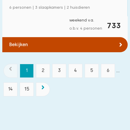
6 personen | 3 slaapkamers | 2 huisdieren
weekend v.a.
733
o.b.v. 4 personen
Bekijken
1
2
3
4
5
6
...
14
15