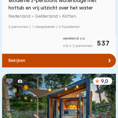
Moderne 2-persoons waterlodge met
hottub en vrij uitzicht over het water
Nederland > Gelderland > Kotten
2 personen | 1 slaapkamer | 2 huisdieren
weekend v.a.
537
o.b.v. 2 personen
Bekijken
9,0