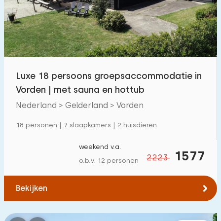
Zwembad
98
Omheinde tuin
22
Huisdiervrij
42
Fietsenschuurtje
10
Luxe 18 persoons groepsaccommodatie in
Oplaadpunt auto
108
Vorden | met sauna en hottub
Nederland > Gelderland > Vorden
Budget
18 personen | 7 slaapkamers | 2 huisdieren
weekend v.a.
1577
2223
o.b.v. 12 personen
€ 0 — € 1000+
Bekijken
Minimaal aantal