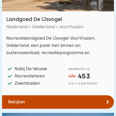
Landgoed De IJsvogel
Nederland > Gelderland > Voorthuizen
Recreatielandgoed De IJsvogel Voorthuizen,
Gelderland: een parel met binnen en
buitenzwembad, recreatieprogramma en
speelparadijs.
Nabij De Veluwe
weekend v.a.
453
Recreatieteam
484
Zwembaden
o.b.v. 4 personen
Bekijken