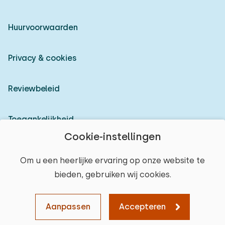
Huurvoorwaarden
Privacy & cookies
Reviewbeleid
Toegankelijkheid
Cookie-instellingen
Inloggen als verhuurder
Om u een heerlijke ervaring op onze website te
bieden, gebruiken wij cookies.
© 2026 Heerlijke Huisjes (geregistreerd merk)
plaats selecteren
Aanpassen
Accepteren
Kaart
Sorteren
Filters
Wissen
Verder