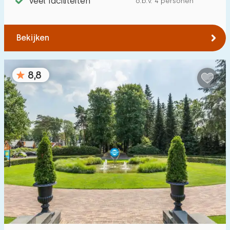
Veel faciliteiten
o.b.v. 4 personen
Tot zee
:
(max. aantal km)
1
2
5
10
20
Bekijken
Tot bos
:
(max. aantal km)
8,8
1
2
5
10
20
Tot water
:
(max. aantal km)
1
2
5
10
20
Tot openbaar vervoer
:
(max. aantal km)
0,2
0,5
1
2
5
Accommodatie