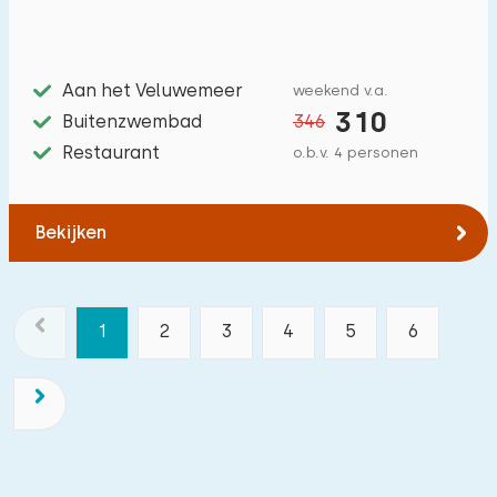
Aan het Veluwemeer
weekend v.a.
310
Buitenzwembad
346
Restaurant
o.b.v. 4 personen
Bekijken
1
2
3
4
5
6