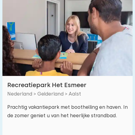
Omheinde tuin
19
Speeltoestellen bij woning
9
Binnenzwembad
13
Buitenzwembad
27
Kinderanimatie
26
Kinderfaciliteiten op park
28
Toegankelijkheid
Recreatiepark Het Esmeer
Verminderde mobiliteit
12
Nederland > Gelderland > Aalst
Rolstoelvriendelijk
4
Prachtig vakantiepark met boothelling en haven. In
de zomer geniet u van het heerlijke strandbad.
Met hulpmiddelen
13