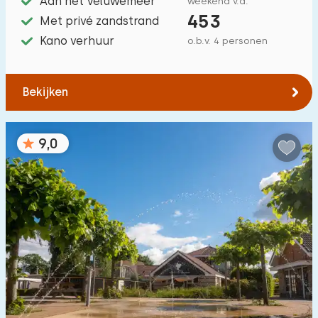
Aan het Veluwemeer
weekend v.a.
453
Met privé zandstrand
Kano verhuur
o.b.v. 4 personen
Bekijken
9,0