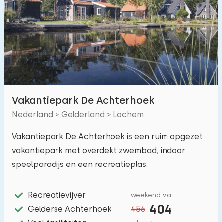
Zwembad
35
Omheinde tuin
19
Huisdiervrij
42
Fietsenschuurtje
14
Oplaadpunt auto
23
Vakantiepark De Achterhoek
Nederland > Gelderland > Lochem
Budget
Vakantiepark De Achterhoek is een ruim opgezet
vakantiepark met overdekt zwembad, indoor
speelparadijs en een recreatieplas.
€ 0 — € 1000+
Recreatievijver
weekend v.a.
404
Afstanden
Gelderse Achterhoek
456