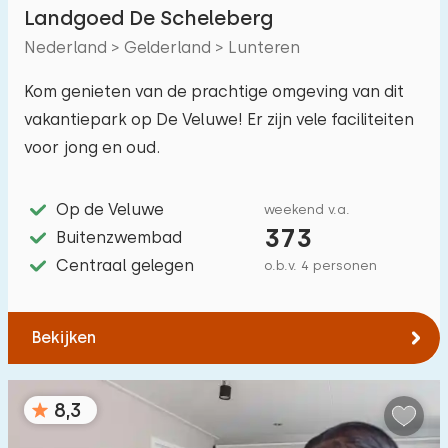
Landgoed De Scheleberg
Niet op vakantiepark
0
Nederland > Gelderland > Lunteren
Op vakantiepark
51
Kom genieten van de prachtige omgeving van dit
Vrijstaande woning
51
vakantiepark op De Veluwe! Er zijn vele faciliteiten
Vakantieboerderij
voor jong en oud.
3
Villa
20
Op de Veluwe
weekend v.a.
Appartement
3
373
Buitenzwembad
Tiny house
Centraal gelegen
o.b.v. 4 personen
17
Woonboot
1
Bekijken
Kindvriendelijk
8,3
Kindermeubilair
13